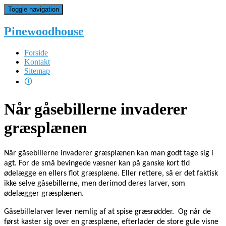
Toggle navigation
Pinewoodhouse
Forside
Kontakt
Sitemap
🛈
Når gåsebillerne invaderer
græsplænen
Når gåsebillerne invaderer græsplænen kan man godt tage sig i
agt. For de små bevingede væsner kan på ganske kort tid
ødelægge en ellers flot græsplæne. Eller rettere, så er det faktisk
ikke selve gåsebillerne, men derimod deres larver, som
ødelægger græsplænen.
Gåsebillelarver lever nemlig af at spise græsrødder. Og når de
først kaster sig over en græsplæne, efterlader de store gule visne