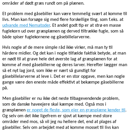
områder af dødt græs rundt om på plænen.
Et problem med gåsebiller kan være temmelig svært at komme til
livs. Man kan forsøge sig med flere forskellige ting, som f.eks. at
udvande med Nematoder
. Et andet godt tip er at strø en masse
fuglekorn ud over græsplænen og derved tiltrække fugle, som så
både spiser fuglekornene og gåsebillelarverne.
Hvis nogle af de mere simple råd ikke virker, må man ty til
hårdere midler. Og det kan i nogle tilfælde faktisk betyde, at man
er nødt til at grave hele det øverste lag af græsplænen for at
komme af med gåsebillerne og deres larver. Herefter lægger man
så et nyt lag jord, som ikke er nært så gunstigt for
gåsebillelarverne at leve i. Det er en stor opgave, men kan nogle
gange være den eneste måde effektivt at bekæmpe gåsebillerne
på.
Men gåsebiller er nu ikke det neste tilbagevendende problem,
som de danske haveejere skal kæmpe med. Også mos i
græsplænen
er noget de fleste, som ejer en græsplæne kender til
.
Og selv om det ikke ligefrem er sjovt at kæmpe med store
områder med mos, så vil jeg nu hellere det, end at plages af
gåsebiller. Selv om arbejdet med at komme mosset til livs kan